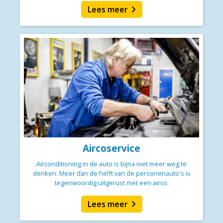
chevron_right
Lees meer
Aircoservice
Airconditioning in de auto is bijna niet meer weg te
denken. Meer dan de helft van de personenauto's is
tegenwoordig uitgerust met een airco.
chevron_right
Lees meer