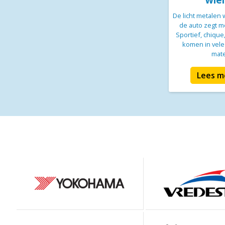
De licht metalen
de auto zegt m
Sportief, chique
komen in vele
mat
Lees m