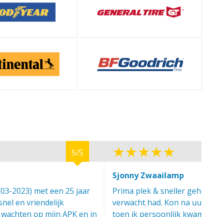
5/5
Sjonny Zwaailamp
(03-2023) met een 25 jaar
Prima plek & sneller geholpe
nel en vriendelijk
verwacht had. Kon na uurtje
 wachten op mijn APK en in
toen ik persoonlijk kwam in