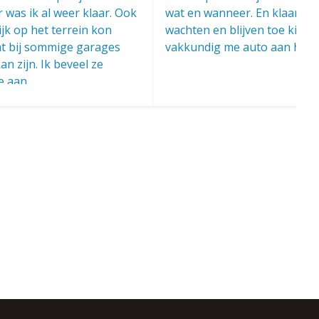
r was ik al weer klaar. Ook
wat en wanneer. En klaar ter
lijk op het terrein kon
wachten en blijven toe kijke
at bij sommige garages
vakkundig me auto aan het ui
n zijn. Ik beveel ze
e aan.