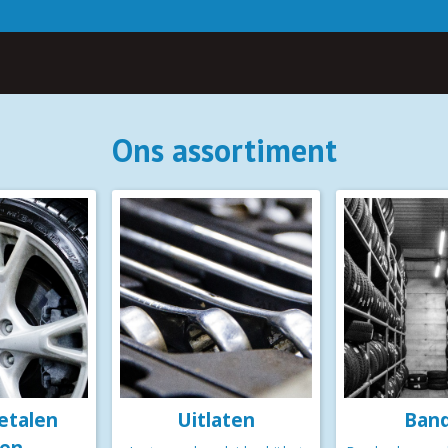
beoordeling: 9,6
Opslag van uw winter/zomerband
Ons assortiment
etalen
Uitlaten
Ban
len