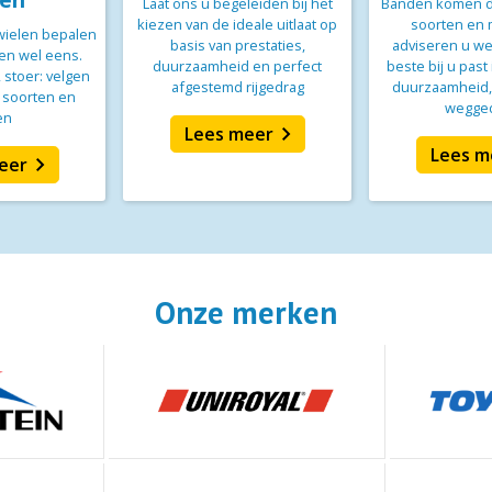
Laat ons u begeleiden bij het
Banden komen da
kiezen van de ideale uitlaat op
soorten en 
 wielen bepalen
basis van prestaties,
adviseren u we
en wel eens.
duurzaamheid en perfect
beste bij u past
, stoer: velgen
afgestemd rijgedrag
duurzaamheid, 
 soorten en
wegged
en
chevron_right
Lees meer
Lees m
chevron_right
eer
Onze merken