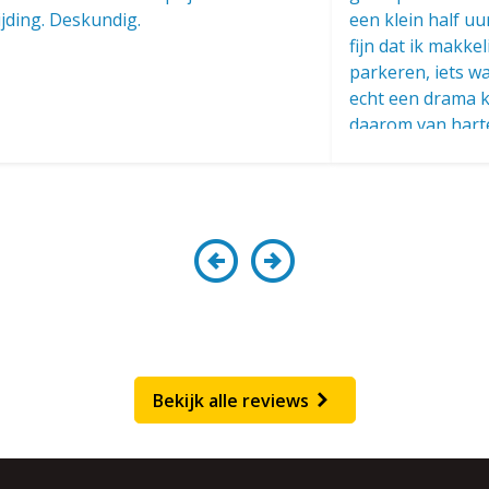
jding. Deskundig.
een klein half uu
fijn dat ik makke
parkeren, iets w
echt een drama ka
daarom van hart
Bekijk alle reviews