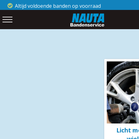
Altijd voldoende banden op voorraad
Klanten
Licht m
wie