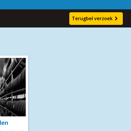
en
Terugbel verzoek
den