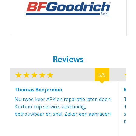
Reviews
5/5
Thomas Bonjernoor
Maar
Nu twee keer APK en reparatie laten doen.
Top-a
Kortom: top service, vakkundig,
Toega
betrouwbaar en snel. Zeker een aanrader!!
stapp
toewi