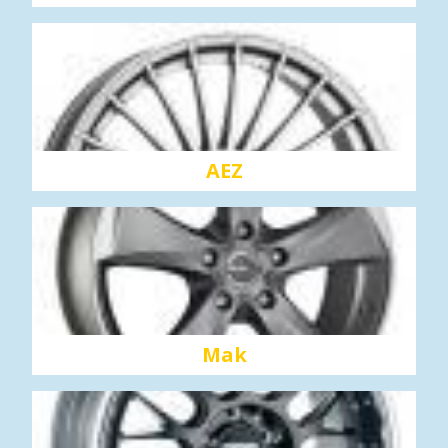
AEZ
Mak