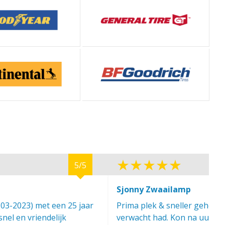
5/5
Sjonny Zwaailamp
(03-2023) met een 25 jaar
Prima plek & sneller geholpe
nel en vriendelijk
verwacht had. Kon na uurtje