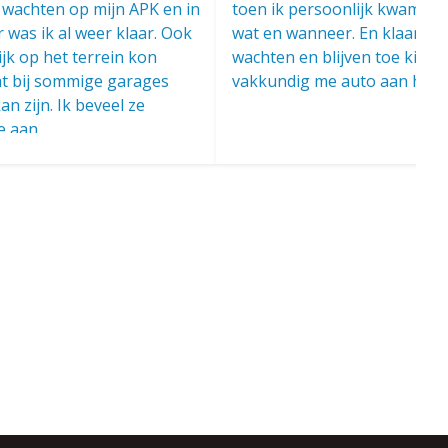
 wachten op mijn APK en in
toen ik persoonlijk kwam in
r was ik al weer klaar. Ook
wat en wanneer. En klaar ter
lijk op het terrein kon
wachten en blijven toe kijke
at bij sommige garages
vakkundig me auto aan het ui
n zijn. Ik beveel ze
e aan.