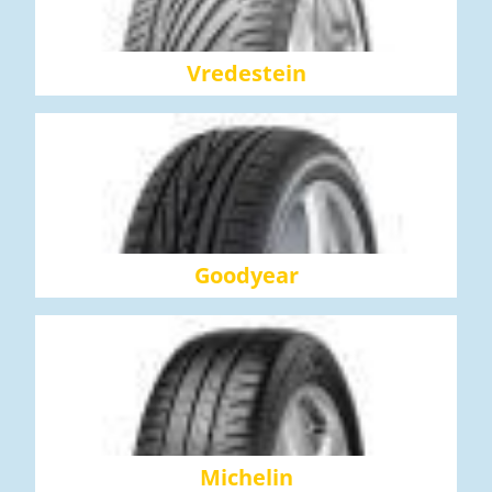
Vredestein
Goodyear
Michelin