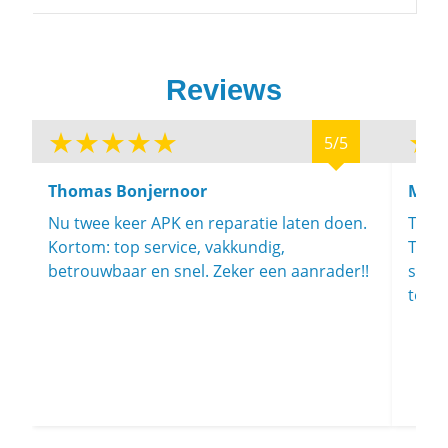
Reviews
5/5
Thomas Bonjernoor
Maar
Nu twee keer APK en reparatie laten doen.
Top-a
Kortom: top service, vakkundig,
Toega
betrouwbaar en snel. Zeker een aanrader!!
stapp
toewi